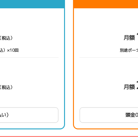
月額
（税込）
込）×10回
別途ボーナ
月額
（税込）
払い）
頭金