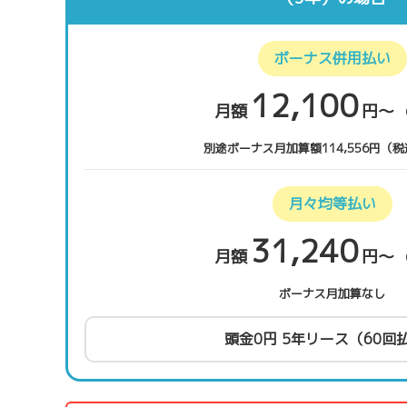
ボーナス併用払い
12,100
月額
円〜
別途ボーナス月加算額114,556円（税
月々均等払い
31,240
月額
円〜
ボーナス月加算なし
頭金0円 5年リース（60回