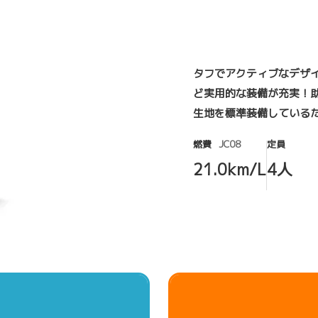
タフでアクティブなデザ
ど実用的な装備が充実！
生地を標準装備している
燃費
JC08
定員
21.0km/L
4人