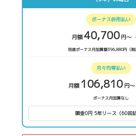
ボーナス併用払い
40,700
月額
円〜
別途ボーナス月加算額396,880円（税
月々均等払い
106,810
月額
円
ボーナス月加算なし
頭金0円 5年リース（60回