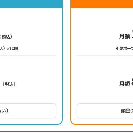
月額
（税込）
込）×10回
別途ボーナ
〜
月額
（税込）
払い）
頭金