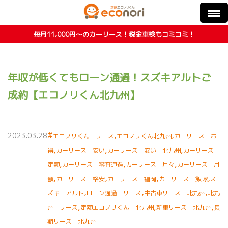
毎月11,000円〜のカーリース！税金車検もコミコミ！
年収が低くてもローン通過！スズキアルトご
成約【エコノリくん北九州】
#
,
,
2023.03.28
エコノリくん リース
エコノリくん北九州
カーリース お
,
,
,
得
カーリース 安い
カーリース 安い 北九州
カーリース
,
,
,
定額
カーリース 審査通過
カーリース 月々
カーリース 月
,
,
,
,
額
カーリース 格安
カーリース 福岡
カーリース 飯塚
ス
,
,
,
ズキ アルト
ローン通過 リース
中古車リース 北九州
北九
,
,
,
州 リース
定額エコノリくん 北九州
新車リース 北九州
長
期リース 北九州