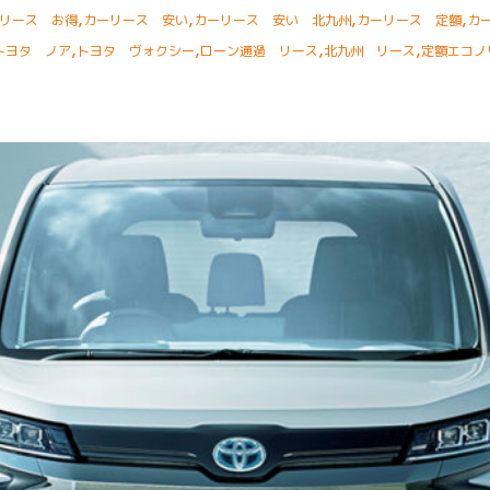
,
,
,
,
リース お得
カーリース 安い
カーリース 安い 北九州
カーリース 定額
カ
,
,
,
,
トヨタ ノア
トヨタ ヴォクシー
ローン通過 リース
北九州 リース
定額エコノ