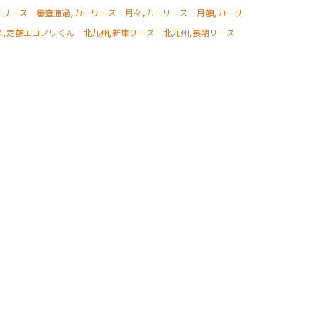
,
,
,
ーリース 審査通過
カーリース 月々
カーリース 月額
カーリ
,
,
,
ス
定額エコノリくん 北九州
新車リース 北九州
長期リース