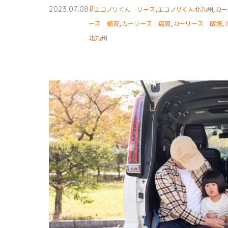
#
,
,
2023.07.08
エコノリくん リース
エコノリくん北九州
カー
,
,
,
ース 格安
カーリース 福岡
カーリース 飯塚
北九州