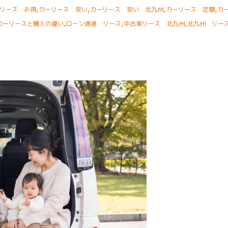
,
,
,
,
リース お得
カーリース 安い
カーリース 安い 北九州
カーリース 定額
カ
,
,
,
カーリースと購入の違い
ローン通過 リース
中古車リース 北九州
北九州 リー