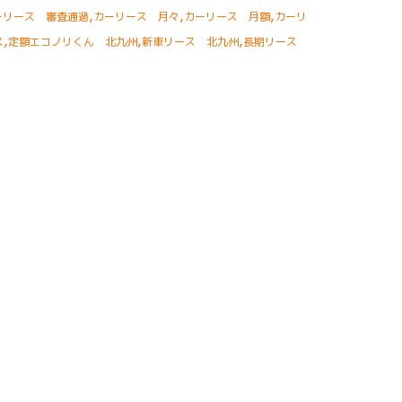
,
,
,
ーリース 審査通過
カーリース 月々
カーリース 月額
カーリ
,
,
,
ス
定額エコノリくん 北九州
新車リース 北九州
長期リース