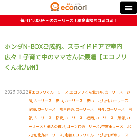
毎月11,000円〜のカーリース！税金車検もコミコミ！
ホンダN-BOXご成約。スライドドアで室内
広々！子育て中のママさんに最適【エコノリ
くん北九州】
#
,
,
2023.08.22
エコノリくん リース
エコノリくん北九州
カーリース お
,
,
,
得
カーリース 安い
カーリース 安い 北九州
カーリース
,
,
,
定額
カーリース 審査通過
カーリース 月々
カーリース 月
,
,
,
,
額
カーリース 格安
カーリース 福岡
カーリース 飯塚
カ
,
,
ーリースと購入の違い
ローン通過 リース
中古車リース 北
,
,
,
九州
北九州 リース
定額エコノリくん 北九州
新車リース