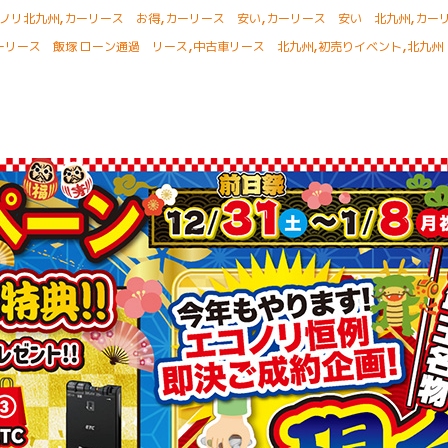
,
,
,
,
ノリ北九州
カーリース お得
カーリース 安い
カーリース 安い 北九州
カー
,
,
,
ーリース 飯塚 ローン通過 リース
中古車リース 北九州
初売りイベント
北九州