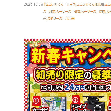
#
,
,
2023.12.28
エコノリくん リース
エコノリくん北九州
エコ
,
,
,
ス 月額
カーリース 格安
カーリース 福岡
カ
,
州
長期リース 北九州