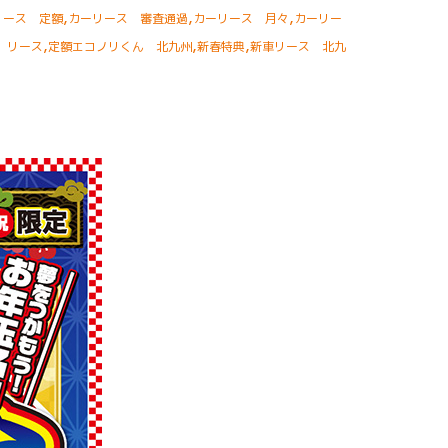
,
,
,
リース 定額
カーリース 審査通過
カーリース 月々
カーリー
,
,
,
 リース
定額エコノリくん 北九州
新春特典
新車リース 北九