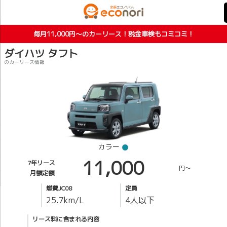
毎月11,000円〜のカーリース！税金車検もコミコミ！
ダイハツ タフト
のカーリース情報
カラー
11,000
7年リース
円～
月額定額
燃費JC08
定員
25.7
km/L
4人以下
リース料に含まれる内容